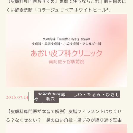
【皮膚科専門医おすすめ】家庭で使うならこれ｜肌を傷めに
くい酵素洗顔「コラージュ リペア ホワイト ピール®」
お役立ち情報
しわ・たるみ・ひきし
2026.07.24
め
毛穴
【皮膚科専門医が本音で解説】皮脂フィラメントはなくせ
る？なくせない？｜鼻の白い角栓・黒ずみが繰り返す理由