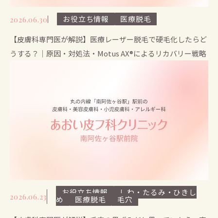
お役立ち情報
医療脱毛
2026.06.30
【皮膚科専門医が解説】医療レーザー脱毛で硬毛化したらど
うする？｜原因・対処法・Motus AX®によるリカバリー戦略
お役立ち情報
しわ・たるみ・ひきし
2026.06.23
め
医療脱毛
毛穴