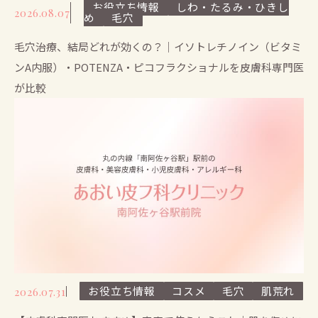
お役立ち情報
しわ・たるみ・ひきし
2026.08.07
め
毛穴
毛穴治療、結局どれが効くの？｜イソトレチノイン（ビタミ
ンA内服）・POTENZA・ピコフラクショナルを皮膚科専門医
が比較
お役立ち情報
コスメ
毛穴
肌荒れ
2026.07.31