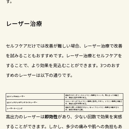
す。
レーザー治療
セルフケアだけでは改善が難しい場合、レーザー治療で改善
を試みることもおすすめです。レーザー治療とセルフケアを
することで、より効果を見込むことができます。3つのおす
すめのレーザーは以下の通りです。
高出力でピンポイントにメラニン色素をキャッチ。熱によって分解さ
QスイッチYAGレーザー
せ、排出を促す効果がある。
YAGレーザーよりもメラニン色素に反応しやすい。メラニン色素を分解さ
Qスイッチアレキサンドライトレーザー
せ、排出を促す効果がある。
低出力で肌への負担が少ない。ゆっくりとメラニン色素を分解するた
レーザートーニング
め、数回の照射が必要。
高出力のレーザーは
即効性
があり、少ない回数で効果を実感
することができます。しかし、多少の痛みや肌への負担もあ