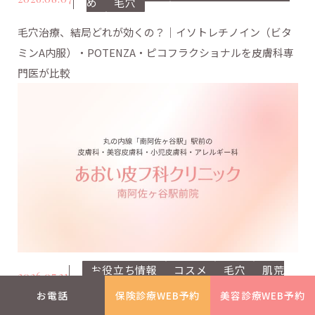
め
毛穴
毛穴治療、結局どれが効くの？｜イソトレチノイン（ビタ
ミンA内服）・POTENZA・ピコフラクショナルを皮膚科専
門医が比較
お役立ち情報
コスメ
毛穴
肌荒
2026.07.31
れ
お電話
保険診療WEB予約
美容診療WEB予約
【皮膚科専門医おすすめ】家庭で使うならこれ｜肌を傷め