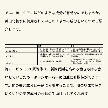
では、美白ケアにはどのような成分が有効なのでしょうか。
美白化粧水に使用されているおすすめの成分をいくつかご紹
介します。
効果
特徴
・くすみの改善・肌のキメを整える・コラーゲ
・ビタミンC誘導体は、通常のビタミンCよりも
ビタミンC誘導体
ンの生成を促進・メラニンの生成を抑制
浸透性が高い・低刺激であり、角質層まで届く
・抗酸化作用・色素沈着の抑制・ターンオーバ
・ビタミンCの約172倍の抗酸化作用がある・保
フラーレン
ーを活性化・コラーゲンの生成を促進
湿力が高い
・低刺激であり、肌トラブルを起こしにくい・
・メラニンの生成を抑制・美白効果
肌になじみやすく、べたつきにくい・天然由来
アルブチン
で食物から生成された成分
特に、ビタミンC誘導体は、新陳代謝を高める働きも持ち合
わせているため、
ターンオーバーの促進
にも期待ができま
す。他の美容成分と一緒に使用することで、肌の奥まで届き
にくい他の美容成分の浸透の手助けもしてくれます。