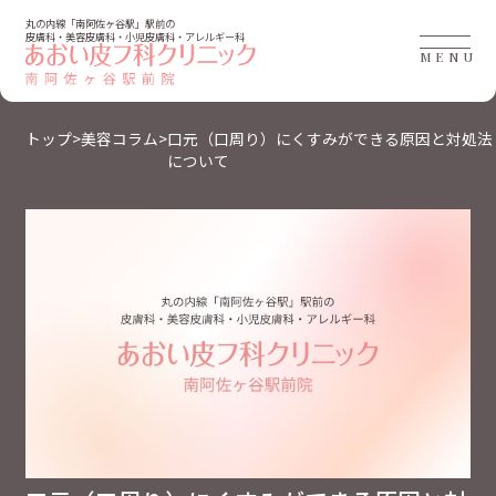
丸の内線「南阿佐ヶ谷駅」駅前の
皮膚科・美容皮膚科・小児皮膚科・アレルギー科
MENU
トップ
>
美容コラム
>
口元（口周り）にくすみができる原因と対処法
について