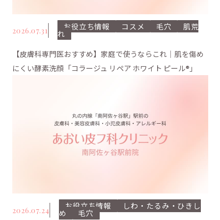
お役立ち情報
コスメ
毛穴
肌荒
2026.07.31
れ
【皮膚科専門医おすすめ】家庭で使うならこれ｜肌を傷め
にくい酵素洗顔「コラージュ リペア ホワイト ピール®」
お役立ち情報
しわ・たるみ・ひきし
2026.07.24
め
毛穴